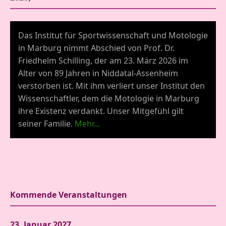
Das Institut für Sportwissenschaft und Motologie
in Marburg nimmt Abschied von Prof. Dr.
Friedhelm Schilling, der am 23. März 2026 im
Alter von 89 Jahren in Niddatal-Assenheim
verstorben ist. Mit ihm verliert unser Institut den
Wissenschaftler, dem die Motologie in Marburg
ihre Existenz verdankt. Unser Mitgefühl gilt
seiner Familie.
Mehr...
Kommende Veranstaltungen
23. Januar 2027